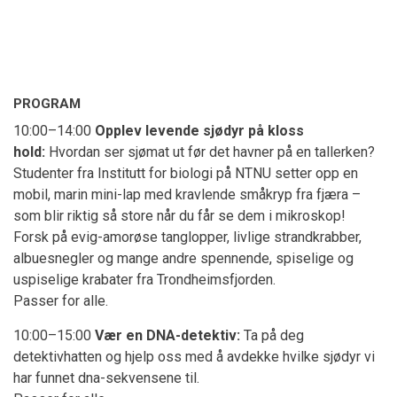
Bestilling for barnehagegrupper
PROGRAM
10:00–14:00
Opplev levende sjødyr på kloss
hold:
Hvordan ser sjømat ut før det havner på en tallerken?
Studenter fra Institutt for biologi på NTNU setter opp en
mobil, marin mini-lap med kravlende småkryp fra fjæra –
som blir riktig så store når du får se dem i mikroskop!
Forsk på evig-amorøse tanglopper, livlige strandkrabber,
albuesnegler og mange andre spennende, spiselige og
uspiselige krabater fra Trondheimsfjorden.
Passer for alle.
10:00–15:00
Vær en DNA-detektiv:
Ta på deg
detektivhatten og hjelp oss med å avdekke hvilke sjødyr vi
har funnet dna-sekvensene til.