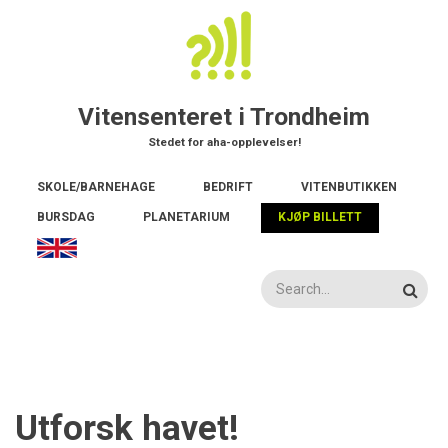
Hopp
til
hovedinnhold
Vitensenteret i Trondheim
Stedet for aha-opplevelser!
Main
SKOLE/BARNEHAGE
BEDRIFT
VITENBUTIKKEN
navigation
BURSDAG
PLANETARIUM
KJØP BILLETT
Søk
Utforsk havet!