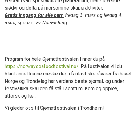
verden i vårt spektakulære planetarium, møte levende
sjødyr og delta på morsomme skaperaktiviter.
Gratis inngang for alle barn
fredag 3. mars og lørdag 4.
mars, sponset av Nor-Fishing.
Kjøp inngangsbilletter
Program for hele Sjømatfestivalen finner du på
https://norwayseafoodfestival.no/
. På festivalen vil du
blant annet kunne meske deg i fantastiske råvarer fra havet.
Norge og Trøndelag har verdens beste sjømat, og under
festivaluka skal den få stå i sentrum. Kom og opplev,
utforsk og lær.
Vi gleder oss til Sjømatfestivalen i Trondheim!
Bestilling for skoleklasser